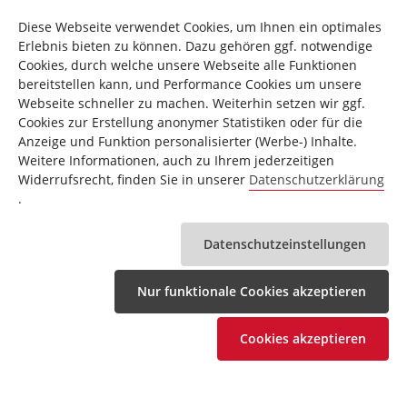
Bodenunebenheiten sind durch geeignete Massnahmen am
Boden und, sofern bei diesem Gerät vorhanden, durch dafür
Diese Webseite verwendet Cookies, um Ihnen ein optimales
Bremssystem:
Magnet
vorgesehene, justierbare Teile des Gerätes auszugleichen.
Erlebnis bieten zu können. Dazu gehören ggf. notwendige
Der Kontakt mit Feuchtigkeit und Nässe ist auszuschliessen.
Cookies, durch welche unsere Webseite alle Funktionen
Computer mit Halterung
ja
bereitstellen kann, und Performance Cookies um unsere
4. Sofern der Aufstellort besonders gegen Druckstellen,
für Smartphone und
Webseite schneller zu machen. Weiterhin setzen wir ggf.
Verschmutzungen und ähnliches geschützt werden soll,
Tablet:
Cookies zur Erstellung anonymer Statistiken oder für die
eine geeignete, rutschfeste Unterlage (z.B. Gummimatte,
Anzeige und Funktion personalisierter (Werbe-) Inhalte.
Holzplatte o.ä.) unter das Gerät legen.
Display:
LCD
Weitere Informationen, auch zu Ihrem jederzeitigen
Widerrufsrecht, finden Sie in unserer
Datenschutzerklärung
5. Vor dem Trainingsbeginn alle Gegenstände in einem
.
Eingabe von
ja
Umkreis von 2 Metern um das Gerät entfernen.
persönlichen
6. Für die Reinigung des Gerätes keine aggressiven
Grenzwerten:
Datenschutzeinstellungen
Reinigungsmittel und zum Aufbau und für eventuelle
Reparaturen nur die mitgelieferten bzw. geeignete, eigene
Extra Haltegriff:
ja
Nur funktionale Cookies akzeptieren
Werkzeuge verwenden. Schweissablagerungen am Gerät
sind direkt nach Trainingsende zu entfernen.
Extras:
keine
Cookies akzeptieren
7. ACHTUNG! Systeme der Herzfrequenzüberwachung
Farbvariante:
weiß/schwarz
können ungenau sein. Übermäßiges Trainieren kann zu
ernsthaftem gesundheitlichem Schaden oder zum Tod
Fußschalen 3- fach
nein
führen. Vor der Aufnahme eines gezielten Trainings ist