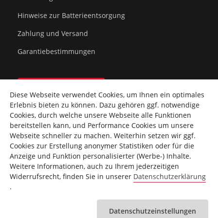
Hinweise zur Batterieentsorgung
Zahlung und Versand
Garantiebestimmungen
Vertrag widerrufen
Diese Webseite verwendet Cookies, um Ihnen ein optimales
Erlebnis bieten zu können. Dazu gehören ggf. notwendige
Cookies, durch welche unsere Webseite alle Funktionen
bereitstellen kann, und Performance Cookies um unsere
Webseite schneller zu machen. Weiterhin setzen wir ggf.
Cookies zur Erstellung anonymer Statistiken oder für die
* Alle Preise inkl. gesetzl. Mehrwertsteuer Deutschlands
Anzeige und Funktion personalisierter (Werbe-) Inhalte.
zzgl.
Versandkosten
innerhalb vom Festland Deutschlands.
Weitere Informationen, auch zu Ihrem jederzeitigen
Weitere Versandkosten findest Du
hier
.
Widerrufsrecht, finden Sie in unserer
Datenschutzerklärung
** gilt für Lieferungen innerhalb Deutschlands,
.
Lieferzeiten für andere Länder entnehme bitte
den
Versandinformationen
.
Datenschutzeinstellungen