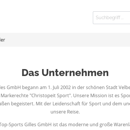
ler
Das Unternehmen
ort
Kleinfitness
 Stationen
lles GmbH begann am 1. Juli 2002 in der schönen Stadt Velbe
elbänke
 Markerechte "Christopeit Sport". Unsere Mission ist es Spo
en begeistert. Mit der Leidenschaft für Sport und dem un
htrainer
unsere Reise.
eln und Gewichte
 Exerciser
on Top-Sports Gilles GmbH ist das moderne und große Warenl