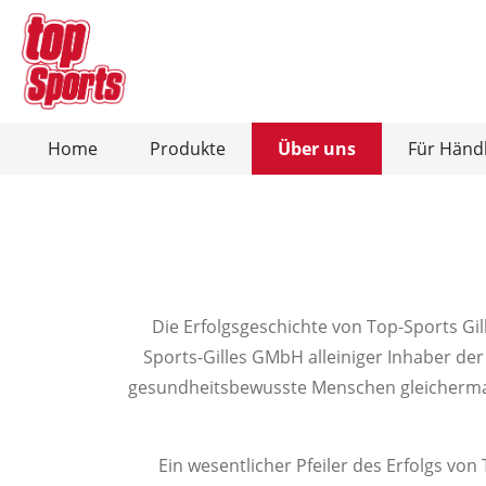
Home
Produkte
Über uns
Für Händ
Zur Kategorie Produkte
Zur Kategorie Über uns
Ausdauersport
Christopeit-Connect-App
Kraftsp
Heimtrainer / Ergometer
Kraft
Die Erfolgsgeschichte von Top-Sports Gi
Crosstrainer / Ergometer
Hant
Sports-Gilles GMbH alleiniger Inhaber der
gesundheitsbewusste Menschen gleichermaß
Laufbänder
Bauc
Rudergeräte
Hant
Vibrationsplatten
Total
Ein wesentlicher Pfeiler des Erfolgs v