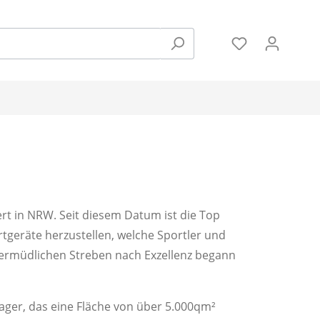
Zubehör
Hanteln und Gewichte
rt in NRW. Seit diesem Datum ist die Top
Pulsmessung
rtgeräte herzustellen, welche Sportler und
ermüdlichen Streben nach Exzellenz begann
Bodenschutzmatten
ager, das eine Fläche von über 5.000qm²