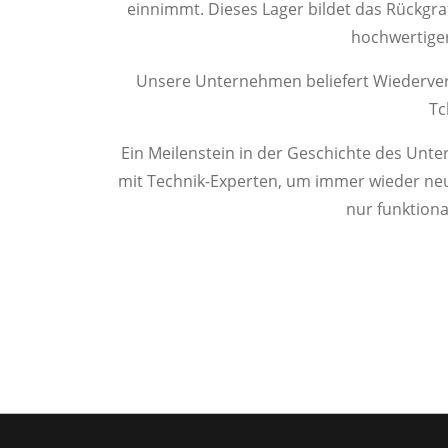
Sonstige Geräte
Red L
einnimmt. Dieses Lager bildet das Rückgr
hochwertiger
Unsere Unternehmen beliefert Wiederver
Tc
Ein Meilenstein in der Geschichte des Unt
mit Technik-Experten, um immer wieder neu
nur funktiona