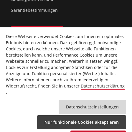
Garantiebestimmungen
Vertrag widerrufen
Diese Webseite verwendet Cookies, um Ihnen ein optimales
Erlebnis bieten zu können. Dazu gehören ggf. notwendige
Cookies, durch welche unsere Webseite alle Funktionen
bereitstellen kann, und Performance Cookies um unsere
Webseite schneller zu machen. Weiterhin setzen wir ggf.
Cookies zur Erstellung anonymer Statistiken oder für die
* Alle Preise inkl. gesetzl. Mehrwertsteuer Deutschlands
Anzeige und Funktion personalisierter (Werbe-) Inhalte.
zzgl.
Versandkosten
innerhalb vom Festland Deutschlands.
Weitere Informationen, auch zu Ihrem jederzeitigen
Weitere Versandkosten findest Du
hier
.
Widerrufsrecht, finden Sie in unserer
Datenschutzerklärung
** gilt für Lieferungen innerhalb Deutschlands,
.
Lieferzeiten für andere Länder entnehme bitte
den
Versandinformationen
.
Datenschutzeinstellungen
©Copyright 2026 Top-Sports Gilles. Alle Rechte
vorbehalten.
Nur funktionale Cookies akzeptieren