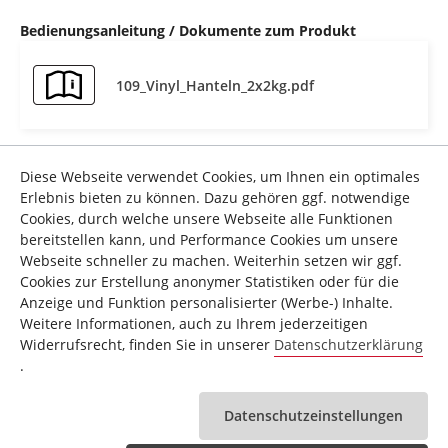
Bedienungsanleitung / Dokumente zum Produkt
109_Vinyl_Hanteln_2x2kg.pdf
Diese Webseite verwendet Cookies, um Ihnen ein optimales
Sicherheitshinweise
Erlebnis bieten zu können. Dazu gehören ggf. notwendige
Cookies, durch welche unsere Webseite alle Funktionen
1. Trainieren Sie nur mit dem Fitnessgerät, wenn es
bereitstellen kann, und Performance Cookies um unsere
einwandfrei funktioniert.
Webseite schneller zu machen. Weiterhin setzen wir ggf.
Cookies zur Erstellung anonymer Statistiken oder für die
2. Achten Sie auf die richtige Trainingsbekleidung und
Weitere Sicherheitshinweise
Anzeige und Funktion personalisierter (Werbe-) Inhalte.
Trainingsschuhe. Die Kleidung muss so beschaffen sein,
Weitere Informationen, auch zu Ihrem jederzeitigen
dass diese aufgrund ihrer Form (z.B. Länge) während des
Technische Details
Widerrufsrecht, finden Sie in unserer
Datenschutzerklärung
Trainings nicht hängen bleiben kann. Die Trainingsschuhe
.
sollten passend zum Trainingsgerät gewählt werden,
Zusatzinformation
Top-Sports Gilles GmbH
grundsätzlich dem Fuß einen festen Halt geben und eine
Hersteller:
rutschfeste Sohle besitzen.
Datenschutzeinstellungen
Zusatzinformation Marke:
Christopeit Sport
3. Generell gilt, dass Sportgeräte kein Spielzeug sind. Sie