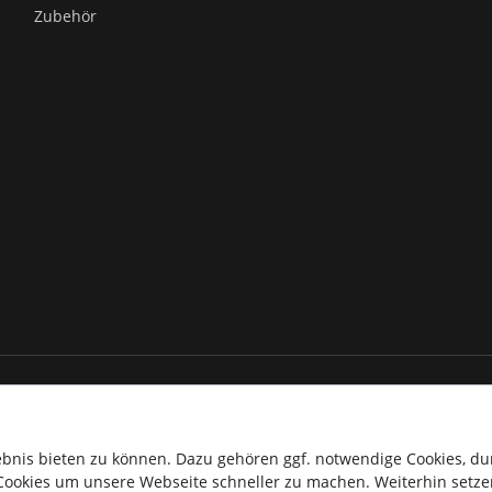
Zubehör
Deutschlands zzgl.
Versandkosten
innerhalb vom Festland Deutschla
erhalb Deutschlands, Lieferzeiten für andere Länder entnehme bitt
ebnis bieten zu können. Dazu gehören ggf. notwendige Cookies, d
Cookies um unsere Webseite schneller zu machen. Weiterhin setzen
©Copyright 2026 Top-Sports Gilles. Alle Rechte vorbehalten.