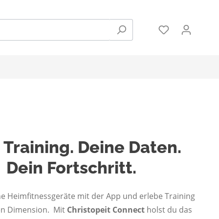
Zubehör
 Training. Deine Daten.
Hanteln und Gewichte
Pulsmessung
Dein Fortschritt.
Bodenschutzmatten
e Heimfitnessgeräte mit der App und erlebe Training
en Dimension. Mit
Christopeit Connect
holst du das