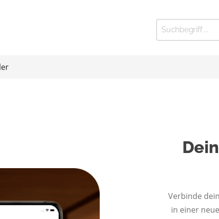
ler
ort
Kleinfitness
Dein
 Stationen
elbänke
htrainer
eln und Gewichte
Verbinde dein
 Exerciser
in einer neu