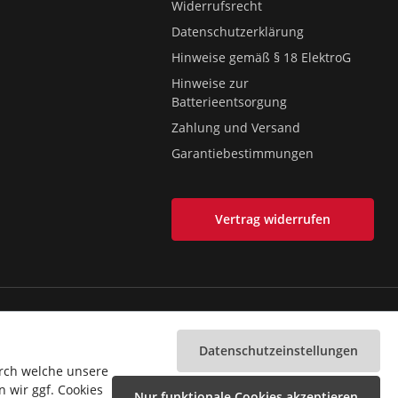
Widerrufsrecht
Datenschutzerklärung
Hinweise gemäß § 18 ElektroG
Hinweise zur
Batterieentsorgung
Zahlung und Versand
Garantiebestimmungen
Vertrag widerrufen
nds. Weitere Versandkosten findest Du
hier
.
Datenschutzeinstellungen
e den
Versandinformationen
.
urch welche unsere
 wir ggf. Cookies
Nur funktionale Cookies akzeptieren