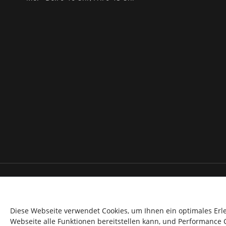
* Alle Preise inkl. gesetzl. Mehrwertsteuer 
** gilt für Lieferungen inn
Diese Webseite verwendet Cookies, um Ihnen ein optimales Erl
Webseite alle Funktionen bereitstellen kann, und Performance 