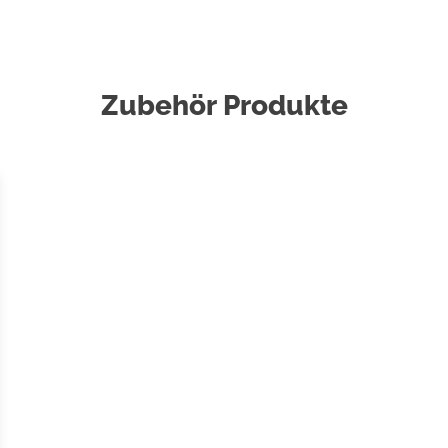
e rutschfeste Sohle besitzen.
en daher nur
nterwiesenen Personen
Zubehör Produkte
ten das Gerät nur im Beisein
ben kann, benutzen. Die
rch geeignete Maßnahmen
eten Tuch. Verwenden Sie
ie das Gerät an einem
ich auf. Schweißablagerungen
en und andere abnormale
fort ab und wenden sich an
Sinne der Umwelt nicht mit dem