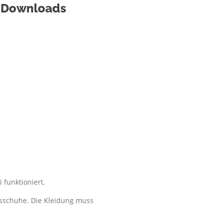
& Downloads
i funktioniert.
ngsschuhe. Die Kleidung muss
) während des Trainings nicht
 Trainingsgerät gewählt