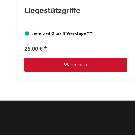
Hausmüll zu entsorgen, sondern in dafür vorgesehene Sammelb
Sammelstellen abzugeben. Sollten Sie sich unsicher sein, erkund
Liegestützgriffe
Entsorgungseinrichtung über eine umweltgerechte Entsorgun
8. Bei Weitergabe des Artikels ist diese Anleitung mit auszuh
Haftung, wenn die Angaben in dieser Anleitung nicht beachtet
Lieferzeit 2 bis 3 Werktage **
25,00 € *
Warenkorb