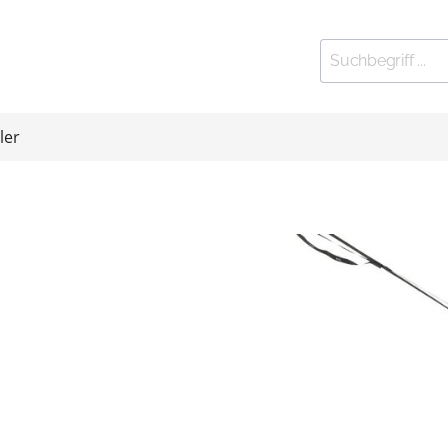
ler
ort
Kleinfitness
 Stationen
elbänke
htrainer
eln und Gewichte
 Exerciser