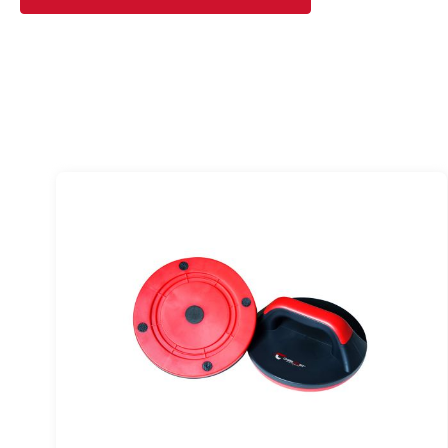
werden, grundsätzlich dem Fuß einen festen Halt geben und ein
3. Generell gilt, dass Sportgeräte kein Spielzeug sind. Sie dürf
bestimmungsgemäß und von entsprechend informierten und u
benutzt werden.
4. Personen wie Kinder, Invalide und behinderte Menschen soll
einer weiteren Person, die eine Hilfestellung und Anleitung ge
Benutzung des Gerätes durch unbeaufsichtigte Kinder ist du
auszuschließen.
5. Reinigen Sie das Gerät nach dem Training mit einem geeign
keine aggressiven Reinigungs- oder Lösungsmittel. Bewahren S
trockenen Ort bei Raumtemperatur und vor Kindern unzugängl
entfernen Sie bitte direkt nach dem Training.
6. ACHTUNG: Wenn Schwindelgefühle, Übelkeit, Brustschmerz
Symptome wahrgenommen werden, brechen Sie das Training so
einen geeigneten Arzt.
7. Die Verpackungsmaterialien oder das Gerät selbst, sind im 