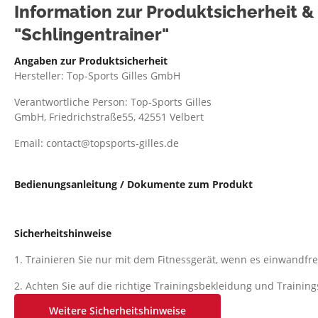
Information zur Produktsicherheit 
"Schlingentrainer"
Angaben zur Produktsicherheit
Hersteller: Top-Sports Gilles GmbH
Verantwortliche Person: Top-Sports Gilles
GmbH, Friedrichstraße55, 42551 Velbert
Email: contact@topsports-gilles.de
Bedienungsanleitung / Dokumente zum Produkt
Sicherheitshinweise
1. Trainieren Sie nur mit dem Fitnessgerät, wenn es einwandfre
2. Achten Sie auf die richtige Trainingsbekleidung und Traini
so beschaffen sein, dass diese aufgrund ihrer Form (z.B. Länge
Weitere Sicherheitshinweise
hängen bleiben kann. Die Trainingsschuhe sollten passend zum