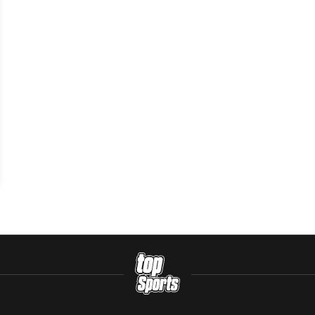
ehälter oder bei geeigneten
igen Sie sich bitte bei Ihrer
g.
ändigen. Wir übernehmen keine
 werden!