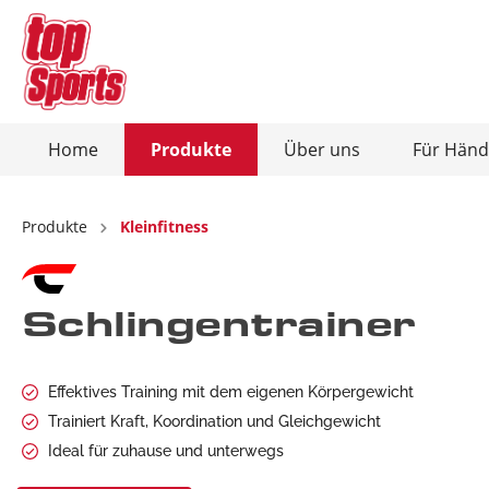
Home
Produkte
Über uns
Für Händ
Zur Kategorie Produkte
Zur Kategorie Über uns
Produkte
Kleinfitness
Ausdauersport
Christopeit-Connect-App
Kraftsp
Schlingentrainer
Heimtrainer / Ergometer
Kraft
Crosstrainer / Ergometer
Hant
Laufbänder
Bauc
Effektives Training mit dem eigenen Körpergewicht
Trainiert Kraft, Koordination und Gleichgewicht
Rudergeräte
Hant
Ideal für zuhause und unterwegs
Vibrationsplatten
Total