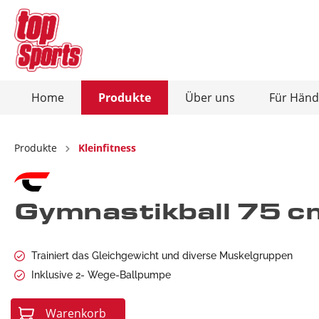
Home
Produkte
Über uns
Für Händ
Zur Kategorie Produkte
Zur Kategorie Über uns
Produkte
Kleinfitness
Ausdauersport
Christopeit-Connect-App
Kraftsp
Gymnastikball 75 c
Heimtrainer / Ergometer
Kraft
Crosstrainer / Ergometer
Hant
Laufbänder
Bauc
Trainiert das Gleichgewicht und diverse Muskelgruppen
Inklusive 2- Wege-Ballpumpe
Rudergeräte
Hant
Vibrationsplatten
Total
Warenkorb