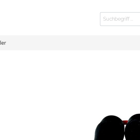
ler
ort
Kleinfitness
 Stationen
elbänke
htrainer
eln und Gewichte
 Exerciser