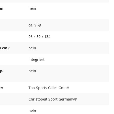
en
nein
ca. 9 kg
96 x 59 x 134
H cm):
nein
integriert
ap-
nein
r:
Top-Sports Gilles GmbH
Christopeit Sport Germany®
nein