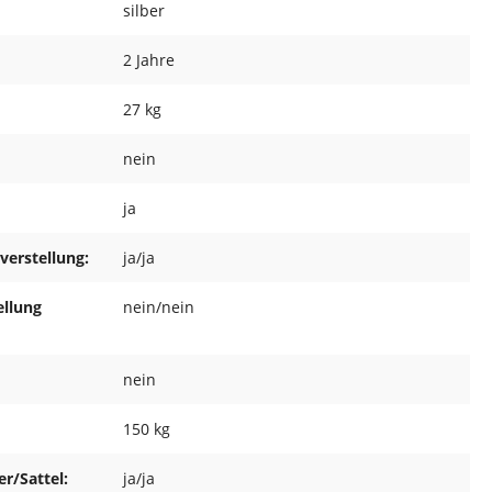
silber
2 Jahre
27 kg
nein
ja
verstellung:
ja/ja
ellung
nein/nein
nein
150 kg
r/Sattel:
ja/ja