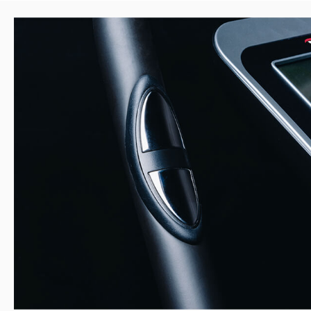
Trainingsziele und der Ernährung geben. Es darf nicht nach sc
werden. Es ist zu beachten, dass dieses Gerät nicht für therape
8. Mit dem Gerät nur trainieren wenn es einwandfrei funktionie
Reparaturen nur Original-Ersatzteile verwenden. ACHTUNG! Sol
Gerätes übermäßig heiß werden ersetzen Sie diese umgehend u
gegen Benutzung solange es noch nicht in Stand gesetzt wurde
9. Bei der Einstellung von verstellbaren Teilen auf die richtige 
maximale Einstellposition und ordnungsgemäße Sicherung der n
achten.
10. Sofern in der Anleitung nicht anders beschrieben, darf das
Person zum Trainieren benutzt werden, und die Trainings leist
Min./tägl. nicht überschreiten.
11. Es sind Trainingskleidung und Schuhe zu tragen die für ein
geeignet sind. Die Kleidung muss so beschaffen sein, dass dies
Länge) während des Trainings nicht hängen bleiben kann. Die 
passend zum Trainingsgerät gewählt werden, grundsätzlich dem
geben und eine rutschfeste Sohle besitzen.