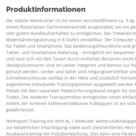
Produktinformationen
Der stabile Heimtrainer ist mit einem verschleißfreiem ca. 9
einem flüsterleisen Flachriemenantrieb ausgestattet, um ein g
sehr gutem Rundlaufverhalten zu ermöglichen. Der Tretwidersta
Widerstandsregulierung in 8 Stufen einstellbar. Der Computer 
für Tablet und Smartphone. Das bedienungsfreundliche und gro
Tablet- und Smartphone-Halterung – ermöglicht ein bequemes
und lässt sich mit den Tasten durch einfaches Berühren leicht
Handpulssensoren sind im Lenker integriert und können zur P
genutzt werden. Lenker und Sattel sind neigungsverstellbar und 
Schnellverschlusses vertikal in der Höhe und zusätzlich horizont
angenehme individuelle Trainingsposition ausgewählt werde
Pedale mit dem separaten Pedalsicherungsband sorgen für eine
Treten. Die vorderen Transportrollen ermöglichen einen einfa
mittels der hinteren höhenverstellbaren Fußkappen ist ein sic
gewährleistet.
Heimsport-Training mit dem AL 1 bedeutet: wetterunabhängiges
zur körperlichen Ertüchtigung sowie auch zielorientiertes Herz-
Ausdauertraining mit Pulsüberwachung. Dies kann eine Förderu