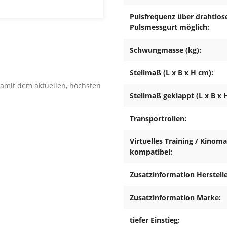
Pulsfrequenz über drahtlos
Pulsmessgurt möglich:
Schwungmasse (kg):
Stellmaß (L x B x H cm):
amit dem aktuellen, höchsten
Stellmaß geklappt (L x B x 
 nachfolgenden Grundsätze
Transportrollen:
ur die, für den Aufbau des
. Vor dem eigentlichen Aufbau
Virtuelles Training / Kinom
die Vollständigkeit der
kompatibel:
und Bedienungsanleitung
Zusatzinformation Herstelle
. alle 50 Betriebsstunden)
ndungen prüfen und die
Zusatzinformation Marke:
andeln, damit der sichere
ers die Sattel- und
tiefer Einstieg: