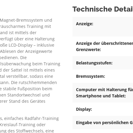
Technische Detai
-kg-Magnet-Bremssystem und
Anzeige:
eräuscharmes Training mit
nd ist mittels der
verfügt über eine Halterung
Anzeige der überschrittene
ße LCD-Display – inklusive
Grenzwerte:
 Ablesen der Anzeigewerte
 bedienen. Die
Belastungsstufen:
ulsüberwachung beim Training
der Sattel ist mittels eines
al verstellbar, sodass eine
Bremssystem:
n kann. Die rutschhemmenden
 stabile Fußposition beim
Computer mit Halterung fü
chen Standortwechsel und
Smartphone und Tablet:
herer Stand des Gerätes
Display:
, einfaches Radfahr-Training
Eingabe von persönlichen 
Kreislauf-Training oder
ng des Stoffwechsels, eine