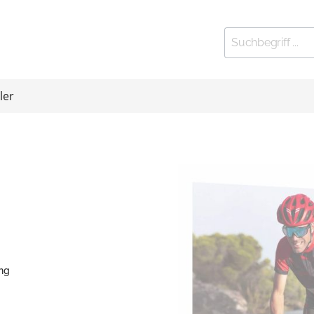
ler
ort
Kleinfitness
 Stationen
elbänke
htrainer
ing
eln und Gewichte
 Exerciser