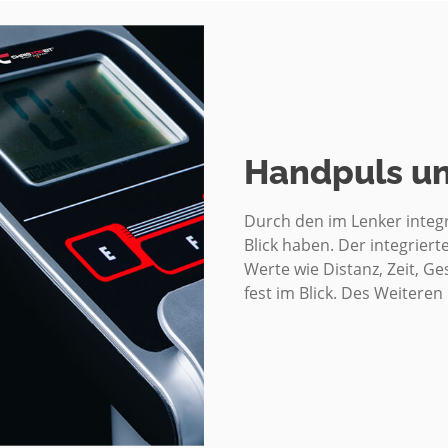
hweren Mahlzeiten trainiert
utische Zwecke geeignet ist.
rt. Für eventuelle
lten Teile bei Benutzung des
nd sichern Sie das Gerät
.
Handpuls u
Position bzw. die markierte,
eu eingestellten Position
Durch den im Lenker integ
Blick haben. Der integrier
 Gerät nur immer von einer
Werte wie Distanz, Zeit, G
ung sollte insgesamt 60
fest im Blick. Des Weitere
 FitnessTraining mit dem Gerät
e aufgrund ihrer Form (z.B.
Trainingsschuhe sollten
 Fuss einen festen Halt