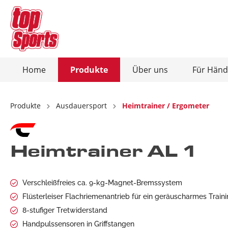
Home
Produkte
Über uns
Für Händ
Zur Kategorie Produkte
Zur Kategorie Über uns
Produkte
Ausdauersport
Heimtrainer / Ergometer
Ausdauersport
Christopeit-Connect-App
Kraftsp
Heimtrainer AL 1
Heimtrainer / Ergometer
Kraft
Crosstrainer / Ergometer
Hant
Laufbänder
Bauc
Verschleißfreies ca. 9-kg-Magnet-Bremssystem
Flüsterleiser Flachriemenantrieb für ein geräuscharmes Train
Rudergeräte
Hant
8-stufiger Tretwiderstand
Vibrationsplatten
Total
Handpulssensoren in Griffstangen