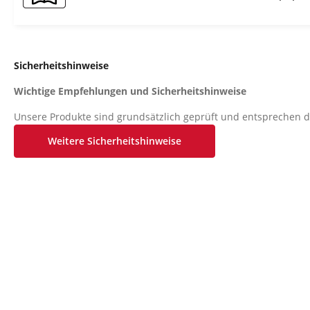
Sicherheitshinweise
Wichtige Empfehlungen und Sicherheitshinweise
Unsere Produkte sind grundsätzlich geprüft und entsprechen d
Sicherheitsstandard. Diese Tatsache entbindet aber nicht die
Weitere Sicherheitshinweise
strikt zu befolgen.
1. Das Gerät genau nach der Montageanleitung aufbauen und n
Gerätes beigefügten, gerätespezifischen Einzelteile verwenden
die Vollständigkeit der Lieferung anhand des Lieferscheins und 
Kartonverpackung anhand der Montageschritte der Montage- 
kontrollieren.
2. Vor der ersten Benutzung und in regelmäßigen Abständen (ca
den festen Sitz aller Schrauben, Muttern und sonstigen Verbi
zugänglichen Achsen und Gelenke mit etwas Schmiermittel beh
Betriebszustand des Trainingsgerätes gewährleistet ist. Besond