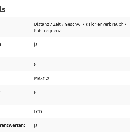
ls
Distanz / Zeit / Geschw. / Kalorienverbrauch /
Pulsfrequenz
n
ja
8
Magnet
r
ja
LCD
Grenzwerten:
ja