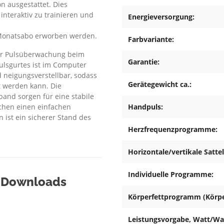
n ausgestattet. Dies
nteraktiv zu trainieren und
Energieversorgung:
 Monatsabo erworben werden.
Farbvariante:
zur Pulsüberwachung beim
Garantie:
ulsgurtes ist im Computer
d neigungsverstellbar, sodass
Gerätegewicht ca.:
t werden kann. Die
nd sorgen für eine stabile
ichen einen einfachen
Handpuls:
ist ein sicherer Stand des
Herzfrequenzprogramme:
Horizontale/vertikale Sattel
Individuelle Programme:
& Downloads
Körperfettprogramm (Körper
Leistungsvorgabe, Watt/Wat