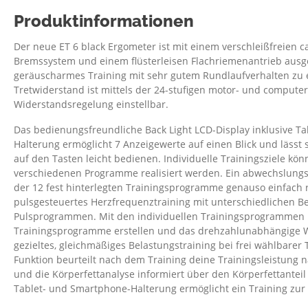
Produktinformationen
Der neue ET 6 black Ergometer ist mit einem verschleißfreien c
Bremssystem und einem flüsterleisen Flachriemenantrieb ausge
geräuscharmes Training mit sehr gutem Rundlaufverhalten zu 
Tretwiderstand ist mittels der 24-stufigen motor- und compute
Widerstandsregelung einstellbar.
Das bedienungsfreundliche Back Light LCD-Display inklusive T
Halterung ermöglicht 7 Anzeigewerte auf einen Blick und lässt 
auf den Tasten leicht bedienen. Individuelle Trainingsziele k
verschiedenen Programme realisiert werden. Ein abwechslungsre
der 12 fest hinterlegten Trainingsprogramme genauso einfach r
pulsgesteuertes Herzfrequenztraining mit unterschiedlichen B
Pulsprogrammen. Mit den individuellen Trainingsprogrammen 
Trainingsprogramme erstellen und das drehzahlunabhängige 
gezieltes, gleichmäßiges Belastungstraining bei frei wählbarer T
Funktion beurteilt nach dem Training deine Trainingsleistung
und die Körperfettanalyse informiert über den Körperfettantei
Tablet- und Smartphone-Halterung ermöglicht ein Training zur