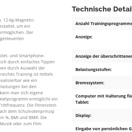
Technische Detai
a. 12-kg-Magnetic-
Anzahl Trainingsprogramm
stattet, um ein
ermöglichen. Der
Anzeige:
rgesteuerten
ablet- und Smartphone-
Anzeige der überschrittene
sich durch einfaches Tippen
önnen durch Auswahl der
Belastungsstufen:
iches Training ist mittels
ealisierbar wie ein
Bremssystem:
elastungen bei den
kann man sich eigene
Computer mit Halterung f
Wattprogramm ermöglicht ein
Tablet:
rittfrequenz. Die Fitnesstest-
 nach dem Schulnotenprinzip
Display:
l in %, BMI und BMR. Die
 Musik oder zum Film.
Eingabe von persönlichen 