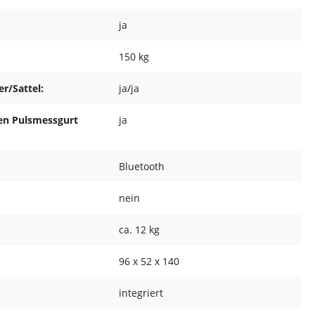
ja
150 kg
r/Sattel:
ja/ja
sen Pulsmessgurt
ja
Bluetooth
nein
ca. 12 kg
96 x 52 x 140
integriert