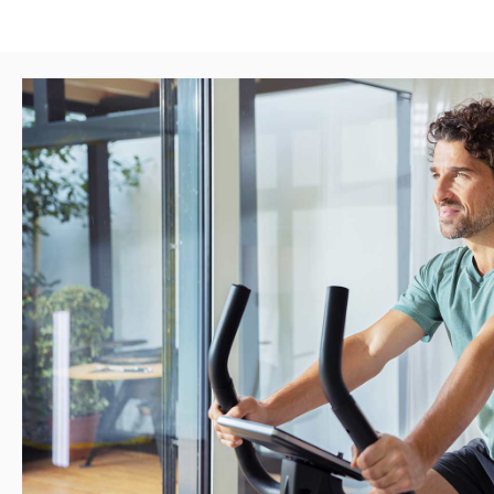
achten.
10. Sofern in der Anleitung nicht anders beschrieben, darf das
Person zum Trainieren benutzt werden. Die Trainingsleistung so
nicht überschreiten.
11. Es sind Trainingskleidung und Schuhe zu tragen die für ein
Gerät geeignet sind. Die Kleidung muss so beschaffen sein, da
(z.B. Länge) während des Trainings nicht hängen bleiben kann.
passend zum Trainingsgerät gewählt werden, grundsätzlich de
und eine rutschfeste Sohle besitzen.
12. Achtung! Wenn Schwindelgefühle, Übelkeit, Brustschmerze
Symptome wahrgenommen werden, das Training abbrechen und
wenden.
13. Generell gilt, dass Sportgeräte kein Spielzeug sind. Sie dür
bestimmungsgemäß und von entsprechend informierten und u
benutzt werden.
14. Personen wie Kinder, Invalide und behinderte Menschen sol
einer weiteren Person, die eine Hilfestellung und Anleitung ge
Benutzung des Gerätes durch unbeaufsichtigte Kinder ist du