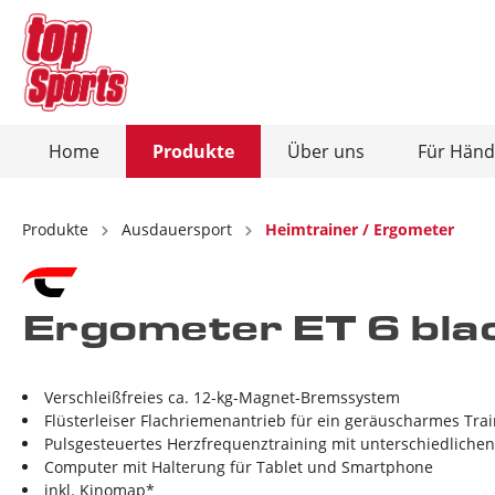
Home
Produkte
Über uns
Für Händ
Zur Kategorie Produkte
Zur Kategorie Über uns
Produkte
Ausdauersport
Heimtrainer / Ergometer
Ausdauersport
Christopeit-Connect-App
Kraftsp
Ergometer ET 6 bla
Heimtrainer / Ergometer
Kraft
Crosstrainer / Ergometer
Hant
Laufbänder
Bauc
Verschleißfreies ca. 12-kg-Magnet-Bremssystem
Flüsterleiser Flachriemenantrieb für ein geräuscharmes Tra
Rudergeräte
Hant
Pulsgesteuertes Herzfrequenztraining mit unterschiedliche
Computer mit Halterung für Tablet und Smartphone
Vibrationsplatten
Total
inkl. Kinomap*