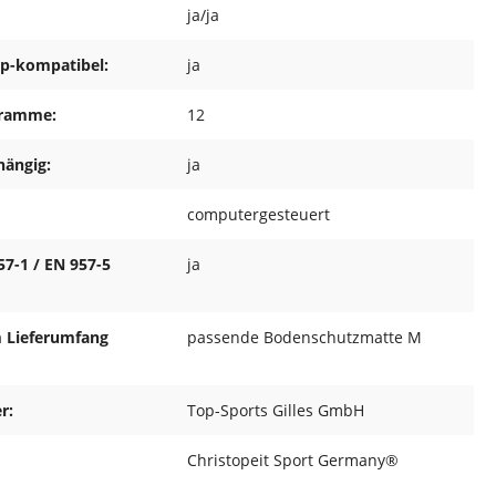
ja/ja
ap-kompatibel:
ja
gramme:
12
hängig:
ja
computergesteuert
57-1 / EN 957-5
ja
m Lieferumfang
passende Bodenschutzmatte M
r:
Top-Sports Gilles GmbH
Christopeit Sport Germany®