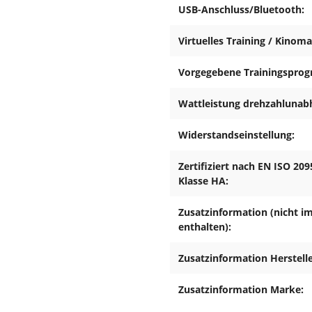
USB-Anschluss/Bluetooth:
ur die, für den Aufbau des
ezifischen Einzelteile
Virtuelles Training / Kinom
er Lieferung anhand des
nd der Montageschritte grob
Vorgegebene Trainingspro
. alle 50 Betriebsstunden)
Wattleistung drehzahlunab
ndungen prüfen und die
andeln, damit der sichere
Widerstandseinstellung:
ers die Sattel- und
Zertifiziert nach EN ISO 209
Klasse HA:
 vor Feuchtigkeit und Nässe
n am Boden und, sofern bei
Teile des Gerätes
Zusatzinformation (nicht i
zuschließen.
enthalten):
chmutzungen und ähnliches
Zusatzinformation Herstelle
z.B. Gummimatte, Holzplatte
Zusatzinformation Marke:
s von 2 Metern um das Gerät