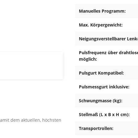
Manuelles Programm:
Max. Körpergewicht:
Neigungsverstellbarer Lenke
Pulsfrequenz über drahtlo
möglich:
Pulsgurt Kompatibel:
Pulsmessgurt inklusive:
Schwungmasse (kg):
Stellmaß (L x B x H cm):
amit dem aktuellen, höchsten
 nachfolgenden Grundsätze
Transportrollen: