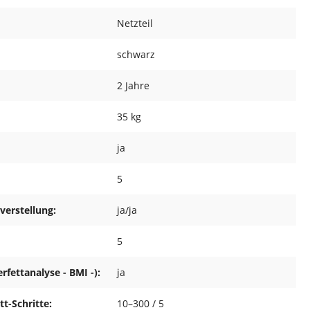
Netzteil
schwarz
2 Jahre
35 kg
ja
5
verstellung:
ja/ja
5
fettanalyse - BMI -):
ja
t-Schritte:
10–300 / 5