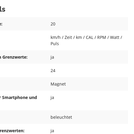
ls
e:
20
km/h / Zeit / km / CAL / RPM / Watt /
Puls
n Grenzwerte:
ja
24
Magnet
ür Smartphone und
ja
beleuchtet
Grenzwerten:
ja