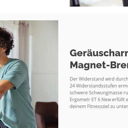
 Gerät nur immer von einer
llte insgesamt 90 Min./tägl.
 Fitness-Training mit dem
ss diese aufgrund ihrer Form
 Die Trainingsschuhe sollten
Geräuscharm
m Fuß einen festen Halt geben
Magnet-Bre
n oder andere abnormale
 an einen geeigneten Arzt
Der Widerstand wird durch
24 Widerstandsstufen ermög
schwere Schwungmasse run
fen daher nur
nterwiesenen Personen
Ergometr ET 6 New erfüllt 
deinem Fitnessziel zu unte
lten, das Gerät nur im Beisein
ben kann, benutzen. Die
rch geeignete Maßnahmen