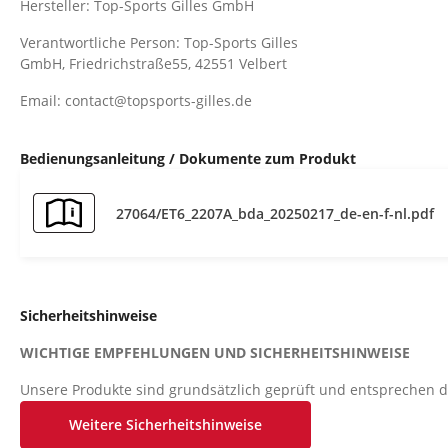
Hersteller: Top-Sports Gilles GmbH
Verantwortliche Person: Top-Sports Gilles
GmbH, Friedrichstraße55, 42551 Velbert
Email: contact@topsports-gilles.de
Bedienungsanleitung / Dokumente zum Produkt
27064/ET6_2207A_bda_20250217_de-en-f-nl.pdf
Sicherheitshinweise
WICHTIGE EMPFEHLUNGEN UND SICHERHEITSHINWEISE
Unsere Produkte sind grundsätzlich geprüft und entsprechen d
Sicherheitsstandard. Diese Tatsache entbindet aber nicht die
Weitere Sicherheitshinweise
strikt zu befolgen.