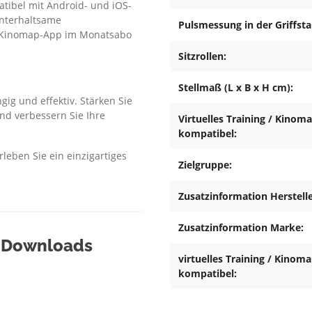
atibel mit Android- und iOS-
unterhaltsame
Pulsmessung in der Griffsta
ie Kinomap-App im Monatsabo
Sitzrollen:
Stellmaß (L x B x H cm):
ig und effektiv. Stärken Sie
nd verbessern Sie Ihre
Virtuelles Training / Kinom
kompatibel:
eben Sie ein einzigartiges
Zielgruppe:
Zusatzinformation Herstelle
Zusatzinformation Marke:
& Downloads
virtuelles Training / Kinom
kompatibel: