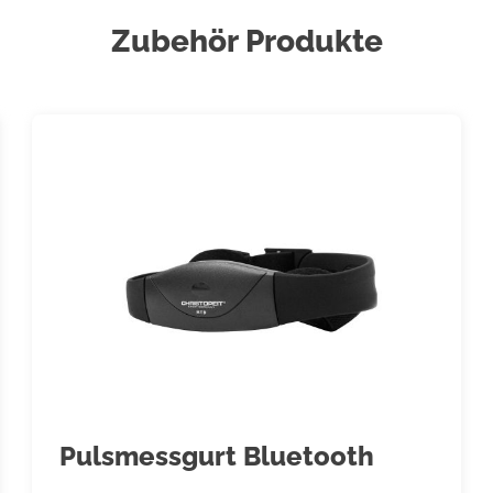
t zu konsultieren. Dieser
iningsdauer usw.) man sich
Zubehör Produkte
n Körperhaltung beim Training,
ch schweren Mahlzeiten
ür therapeutische Zwecke
rt. Für eventuelle
ten Teile bei Benutzung des
 und sichern Sie das Gerät
.
Position bzw. die markierte,
eu eingestellten Position
 Gerät nur immer von einer
llte insgesamt 60 Min./tägl.
 Fitness-Training mit dem
Pulsmessgurt Bluetooth
ss diese aufgrund ihrer Form
 Die Trainingsschuhe sollten