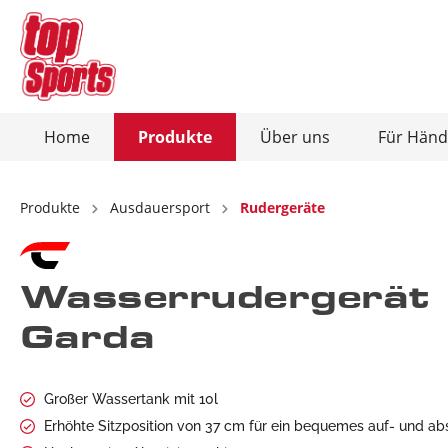
Home
Produkte
Über uns
Für Händ
Zur Kategorie Produkte
Zur Kategorie Über uns
Produkte
Ausdauersport
Rudergeräte
Ausdauersport
Christopeit-Connect-App
Kraftsp
Wasserrudergerät
Heimtrainer / Ergometer
Kraft
Garda
Crosstrainer / Ergometer
Hant
Laufbänder
Bauc
Rudergeräte
Hant
Großer Wassertank mit 10l
Vibrationsplatten
Total
Erhöhte Sitzposition von 37 cm für ein bequemes auf- und ab