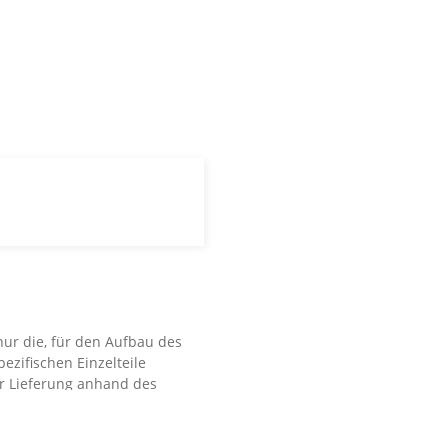
ur die, für den Aufbau des
ezifischen Einzelteile
er Lieferung anhand des
nd der Montageschritte grob