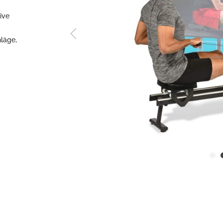
ine Serie
ive
hläge,