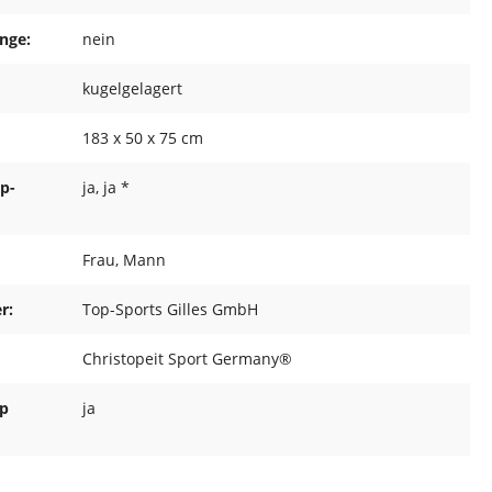
nge:
nein
kugelgelagert
183 x 50 x 75 cm
ap-
ja
, ja *
Frau
, Mann
r:
Top-Sports Gilles GmbH
Christopeit Sport Germany®
ap
ja