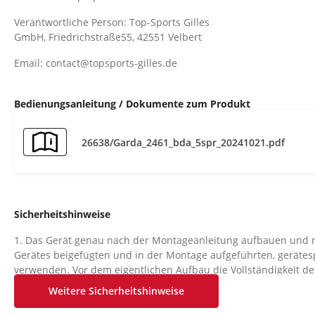
Verantwortliche Person: Top-Sports Gilles
GmbH, Friedrichstraße55, 42551 Velbert
Email: contact@topsports-gilles.de
Bedienungsanleitung / Dokumente zum Produkt
26638/Garda_2461_bda_5spr_20241021.pdf
Sicherheitshinweise
1. Das Gerät genau nach der Montageanleitung aufbauen und n
Gerätes beigefügten und in der Montage aufgeführten, gerätesp
verwenden. Vor dem eigentlichen Aufbau die Vollständigkeit d
Lieferscheins und die Vollständigkeit des Lieferumfanges anha
Weitere Sicherheitshinweise
kontrollieren.