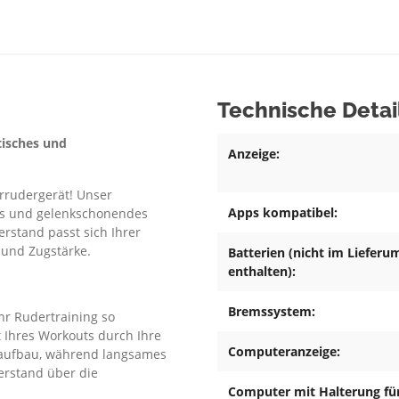
Technische Detai
tisches und
Anzeige:
rrudergerät! Unser
Apps kompatibel:
hes und gelenkschonendes
erstand passt sich Ihrer
 und Zugstärke.
Batterien (nicht im Lieferu
enthalten):
Bremssystem:
hr Rudertraining so
t Ihres Workouts durch Ihre
Computeranzeige:
elaufbau, während langsames
erstand über die
Computer mit Halterung fü