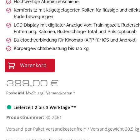
Hochwertige Aluminiumschiene
Sonstige Geräte
Red L
Komfortsitz mit kugelgelagerten Rollen für flüssige und effekt
Ruderbewegungen
LCD Display mit digitaler Anzeige von: Trainingszeit, Rudersc
Entfernung, Kalorien, Ruderschläge-Total und Puls (optional)
Bluetoothverbindung für Kinomap (APP für iOS und Android)
Körpergewichtsbelastung bis 120 kg
Warenkorb
399,00 €
Preise inkl. MwSt. zzgl. Versandkosten
*
Lieferzeit 2 bis 3 Werktage **
Produktnummer:
30-2461
Versand per Paket Versandkostenfrei* / Versandgewicht 30,5 kg