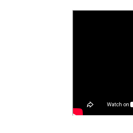
 festen Sitz aller Schrauben,
e Betriebszustand des
 vor Feuchtigkeit und Nässe
n am Boden und, sofern bei
Teile des Gerätes
zuschließen.
chmutzungen und ähnliches
z.B. Gummimatte, Holzplatte
s von 2 Metern um das Gerät
smittel und zum Aufbau und
ete, eigene Werkzeuge
rainingsende zu entfernen.
genau sein. Übermäßiges
r zum Tod führen. Vor der