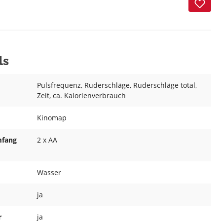
ls
Pulsfrequenz
, Ruderschläge
, Ruderschläge total
,
Zeit
, ca. Kalorienverbrauch
Kinomap
mfang
2 x AA
Wasser
ja
r
ja