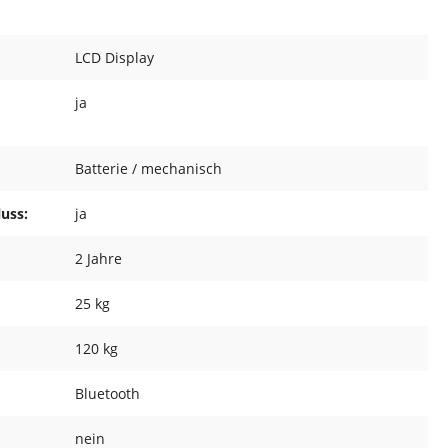
LCD Display
ja
Batterie / mechanisch
uss:
ja
2 Jahre
25 kg
120 kg
Bluetooth
nein