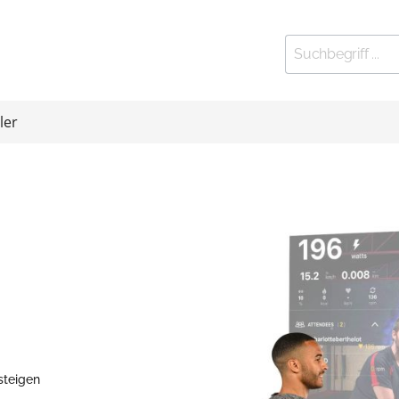
ler
ort
Kleinfitness
 Stationen
elbänke
htrainer
eln und Gewichte
 Exerciser
steigen