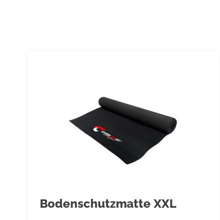
Aufnahme eines gezielten Trainings ist daher ein geeigneter Arz
kann definieren, welcher maximalen Belastung (Puls, Watt, Tra
selbst aussetzen darf und genaue Auskünfte bzgl. der richtige
der Trainingsziele und der Ernährung geben. Es darf nicht na
trainiert werden. Es ist zu beachten, dass dieses Gerät nicht f
geeignet ist.
8. Mit dem Gerät nur trainieren, wenn es einwandfrei funktionie
Reparaturen nur Original-Ersatzteile verwenden. Achtung! Soll
Gerätes übermäßig heiss werden, ersetzen Sie diese umgehend
gegen Benutzung solange es noch nicht in Stand gesetzt wurde
9. Bei der Einstellung von verstellbaren Teilen auf die richtige 
maximale Einstellposition und ordnungsgemäße Sicherung der n
achten.
10. Sofern in der Anleitung nicht anders beschrieben, darf das
Person zum Trainieren benutzt werden. Die Trainingsleistung so
nicht überschreiten.
11. Es sind Trainingskleidung und Schuhe zu tragen die für ein
Bodenschutzmatte XXL
Gerät geeignet sind. Die Kleidung muss so beschaffen sein, da
(z.B. Länge) während des Trainings nicht hängen bleiben kann.