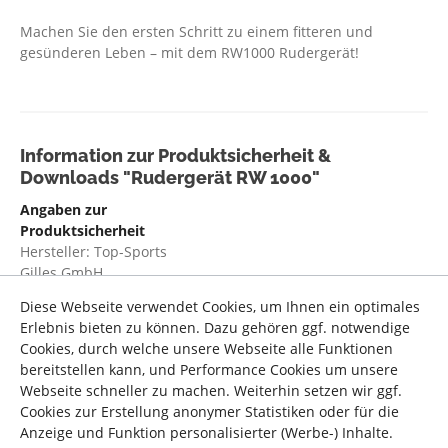
Machen Sie den ersten Schritt zu einem fitteren und
gesünderen Leben – mit dem RW1000 Rudergerät!
Information zur Produktsicherheit &
Downloads "Rudergerät RW 1000"
Angaben zur
Produktsicherheit
Hersteller: Top-Sports
Gilles GmbH
Diese Webseite verwendet Cookies, um Ihnen ein optimales
Verantwortliche Person:
Erlebnis bieten zu können. Dazu gehören ggf. notwendige
Top-Sports Gilles GmbH,
Cookies, durch welche unsere Webseite alle Funktionen
Friedrichstraße55, 42551
bereitstellen kann, und Performance Cookies um unsere
Velbert
Webseite schneller zu machen. Weiterhin setzen wir ggf.
Email: contact@topsports-
Cookies zur Erstellung anonymer Statistiken oder für die
gilles.de
Anzeige und Funktion personalisierter (Werbe-) Inhalte.