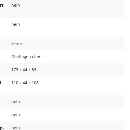
rt
nein
nein
keine
Gleitlagerrollen
173 x 44 x 53
H
110 x 44 x 108
nein
nein
ap-
nein