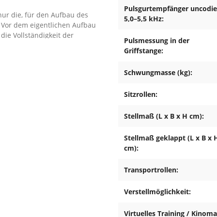
Pulsgurtempfänger uncodie
ur die, für den Aufbau des
5,0–5,5 kHz:
. Vor dem eigentlichen Aufbau
die Vollständigkeit der
Pulsmessung in der
und Bedienungsanleitung
Griffstange:
Schwungmasse (kg):
 festen Sitz aller Schrauben,
e Betriebszustand des
Sitzrollen:
 vor Feuchtigkeit und Nässe
Stellmaß (L x B x H cm):
n am Boden und, sofern bei
Teile des Gerätes
Stellmaß geklappt (L x B x 
zuschließen.
cm):
chmutzungen und ähnliches
Transportrollen:
z.B. Gummimatte, Holzplatte
Verstellmöglichkeit:
s von 2 Metern um das Gerät
Virtuelles Training / Kinom