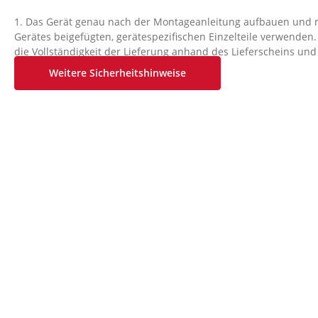
1. Das Gerät genau nach der Montageanleitung aufbauen und n
Gerätes beigefügten, gerätespezifischen Einzelteile verwenden
die Vollständigkeit der Lieferung anhand des Lieferscheins und 
Kartonverpackung anhand der Montageschritte der Montage- 
Weitere Sicherheitshinweise
kontrollieren.
2. Vor der ersten Benutzung und in regelmäßigen Abständen den
Muttern und sonstigen Verbindungen prüfen, damit der sicher
Trainingsgerätes gewährleistet ist.
3. Das Gerät an einem trockenen, ebenen Ort aufstellen und es
schützen. Bodenunebenheiten sind durch geeignete Maßnahme
diesem Gerät vorhanden, durch dafür vorgesehene, justierbare 
auszugleichen. Der Kontakt mit Feuchtigkeit und Nässe ist aus
4. Sofern der Aufstellort besonders gegen Druckstellen, Vers
geschützt werden soll, eine geeignete, rutschfeste Unterlage (
o.ä.) unter das Gerät legen.
5. Vor dem Trainingsbeginn alle Gegenstände in einem Umkrei
entfernen.