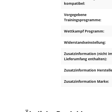
kompatibel:
smittel und zum Aufbau und
ete, eigene Werkzeuge
Vorgegebene
Trainingsende zu entfernen.
Trainingsprogramme:
ngenau sein. Übermäßiges
r zum Tod führen. Vor der
Wettkampf Programm:
t zu konsultieren. Dieser
ningsdauer usw..) man sich
Widerstandseinstellung:
rhaltung beim Training, der
hweren Malzeiten trainiert
Zusatzinformation (nicht i
utische Zwecke geeignet ist.
Lieferumfang enthalten):
rt. Für eventuelle
Zusatzinformation Herstelle
lten Teile bei Benutzung des
nd sichern sie das Gerät
.
Zusatzinformation Marke:
Position bzw. die markierte,
eu eingestellten Position
 Gerät nur immer von einer