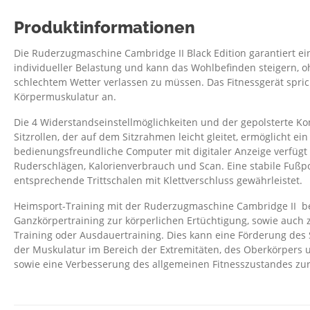
Produktinformationen
Die Ruderzugmaschine Cambridge II Black Edition garantiert ei
individueller Belastung und kann das Wohlbefinden steigern, o
schlechtem Wetter verlassen zu müssen. Das Fitnessgerät spri
Körpermuskulatur an.
Die 4 Widerstandseinstellmöglichkeiten und der gepolsterte Ko
Sitzrollen, der auf dem Sitzrahmen leicht gleitet, ermöglicht e
bedienungsfreundliche Computer mit digitaler Anzeige verfügt ü
Ruderschlägen, Kalorienverbrauch und Scan. Eine stabile Fußpo
entsprechende Trittschalen mit Klettverschluss gewährleistet.
Heimsport-Training mit der Ruderzugmaschine Cambridge II b
Ganzkörpertraining zur körperlichen Ertüchtigung, sowie auch zi
Training oder Ausdauertraining. Dies kann eine Förderung des 
der Muskulatur im Bereich der Extremitäten, des Oberkörpers
sowie eine Verbesserung des allgemeinen Fitnesszustandes zur