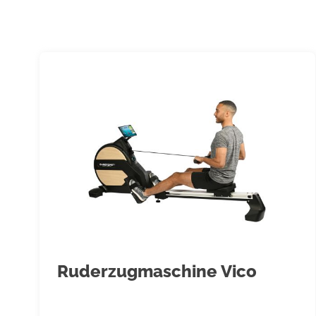
Person zum Trainieren benutzt werden, und die Trainingsleistu
Min./tägl. nicht überschreiten.
11. Es sind Trainingskleidung und Schuhe zu tragen die für ein
Gerät geeignet sind. Die Kleidung muss so beschaffen sein, da
(z.B. Länge) während des Trainings nicht hängen bleiben kann.
passend zum Trainingsgerät gewählt werden, grundsätzlich de
und eine rutschfeste Sohle besitzen.
12. ACHTUNG! Wenn Schwindelgefühle, Übelkeit, Brustschmer
Symptome wahrgenommen werden, das Training abbrechen und
wenden.
13. Generell gilt, dass Sportgeräte kein Spielzeug sind. Sie dür
bestimmungsgemäß und von entsprechend informierten und u
benutzt werden.
14. Personen wie Kinder, Invalide und behinderte Menschen sol
einer weiteren Person, die eine Hilfestellung und Anleitung ge
Ruderzugmaschine Vico
Benutzung des Gerätes durch unbeaufsichtigte Kinder ist du
auszuschließen.