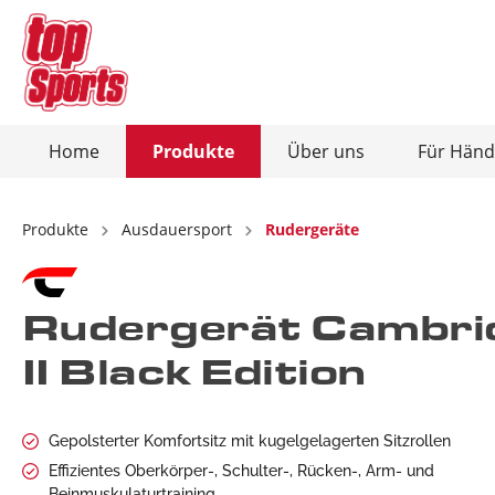
Home
Produkte
Über uns
Für Händ
Zur Kategorie Produkte
Zur Kategorie Über uns
Produkte
Ausdauersport
Rudergeräte
Ausdauersport
Christopeit-Connect-App
Kraftsp
Rudergerät Cambri
Heimtrainer / Ergometer
Kraft
II Black Edition
Crosstrainer / Ergometer
Hant
Laufbänder
Bauc
Rudergeräte
Hant
Gepolsterter Komfortsitz mit kugelgelagerten Sitzrollen
Vibrationsplatten
Total
Effizientes Oberkörper-, Schulter-, Rücken-, Arm- und
Beinmuskulaturtraining