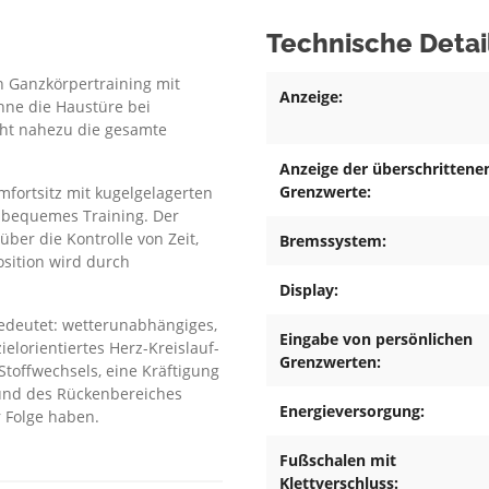
Technische Detai
n Ganzkörpertraining mit
Anzeige:
hne die Haustüre bei
cht nahezu die gesamte
Anzeige der überschrittene
Grenzwerte:
mfortsitz mit kugelgelagerten
in bequemes Training. Der
ber die Kontrolle von Zeit,
Bremssystem:
sition wird durch
Display:
edeutet: wetterunabhängiges,
Eingabe von persönlichen
elorientiertes Herz-Kreislauf-
Grenzwerten:
Stoffwechsels, eine Kräftigung
 und des Rückenbereiches
Energieversorgung:
 Folge haben.
Fußschalen mit
Klettverschluss: