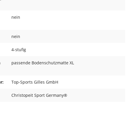
nein
nein
4-stufig
m
passende Bodenschutzmatte XL
r:
Top-Sports Gilles GmbH
Christopeit Sport Germany®