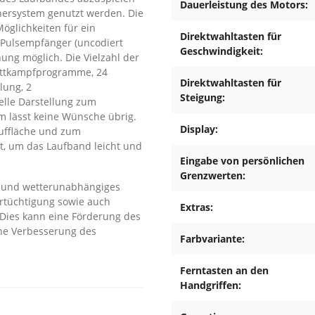
Dauerleistung des Motors:
hersystem genutzt werden. Die
öglichkeiten für ein
Direktwahltasten für
 Pulsempfänger (uncodiert
Geschwindigkeit:
hung möglich. Die Vielzahl der
ettkampfprogramme, 24
Direktwahltasten für
ung, 2
Steigung:
lle Darstellung zum
em lässt keine Wünsche übrig.
Display:
auffläche und zum
t, um das Laufband leicht und
Eingabe von persönlichen
Grenzwerten:
s und wetterunabhängiges
Ertüchtigung sowie auch
Extras:
. Dies kann eine Förderung des
ine Verbesserung des
Farbvariante:
Ferntasten an den
Handgriffen: