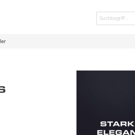
ler
ort
Kleinfitness
S
 Stationen
elbänke
htrainer
eln und Gewichte
 Exerciser