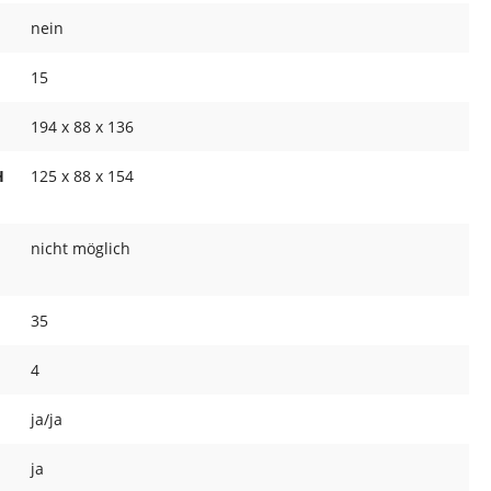
nein
15
194 x 88 x 136
H
125 x 88 x 154
nicht möglich
35
4
ja/ja
ja