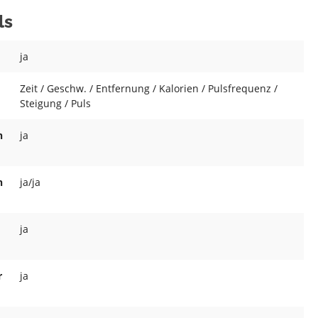
ls
ja
Zeit / Geschw. / Entfernung / Kalorien / Pulsfrequenz /
Steigung / Puls
n
ja
n
ja/ja
ja
r
ja