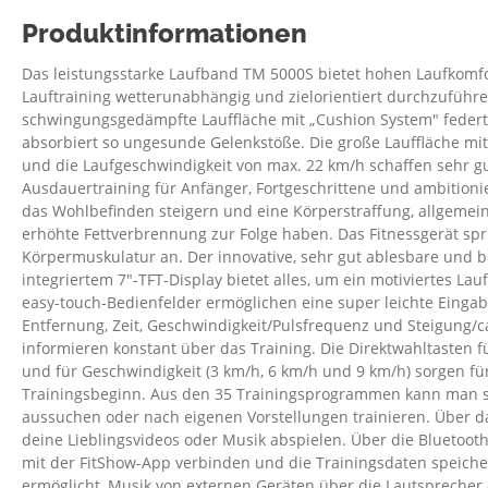
Produktinformationen
Das leistungsstarke Laufband TM 5000S bietet hohen Laufkomfo
Lauftraining wetterunabhängig und zielorientiert durchzuführ
schwingungsgedämpfte Lauffläche mit „Cushion System" federt
absorbiert so ungesunde Gelenkstöße. Die große Lauffläche mit
und die Laufgeschwindigkeit von max. 22 km/h schaffen sehr g
Ausdauertraining für Anfänger, Fortgeschrittene und ambitionie
das Wohlbefinden steigern und eine Körperstraffung, allgemein
erhöhte Fettverbrennung zur Folge haben. Das Fitnessgerät sp
Körpermuskulatur an. Der innovative, sehr gut ablesbare und 
integriertem 7"-TFT-Display bietet alles, um ein motiviertes Lau
easy-touch-Bedienfelder ermöglichen eine super leichte Eingab
Entfernung, Zeit, Geschwindigkeit/Pulsfrequenz und Steigung/c
informieren konstant über das Training. Die Direktwahltasten fü
und für Geschwindigkeit (3 km/h, 6 km/h und 9 km/h) sorgen für
Trainingsbeginn. Aus den 35 Trainingsprogrammen kann man s
aussuchen oder nach eigenen Vorstellungen trainieren. Über d
deine Lieblingsvideos oder Musik abspielen. Über die Bluetoot
mit der FitShow-App verbinden und die Trainingsdaten speiche
ermöglicht, Musik von externen Geräten über die Lautsprecher