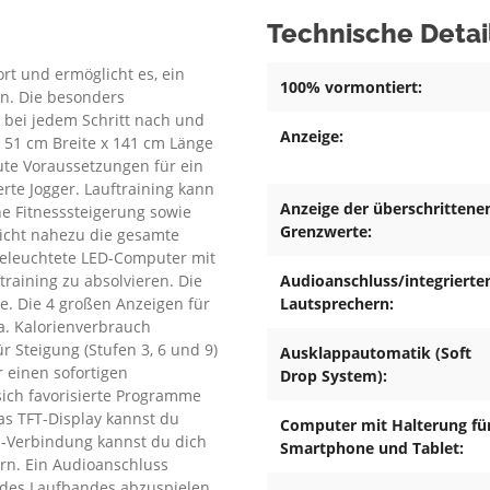
Technische Detai
rt und ermöglicht es, ein
100% vormontiert:
en. Die besonders
 bei jedem Schritt nach und
Anzeige:
 51 cm Breite x 141 cm Länge
ute Voraussetzungen für ein
rte Jogger. Lauftraining kann
Anzeige der überschrittene
e Fitnesssteigerung sowie
Grenzwerte:
richt nahezu die gesamte
beleuchtete LED-Computer mit
ftraining zu absolvieren. Die
Audioanschluss/integrierte
e. Die 4 großen Anzeigen für
Lautsprechern:
a. Kalorienverbrauch
r Steigung (Stufen 3, 6 und 9)
Ausklappautomatik (Soft
 einen sofortigen
Drop System):
ich favorisierte Programme
as TFT-Display kannst du
Computer mit Halterung fü
h-Verbindung kannst du dich
Smartphone und Tablet:
rn. Ein Audioanschluss
 des Laufbandes abzuspielen