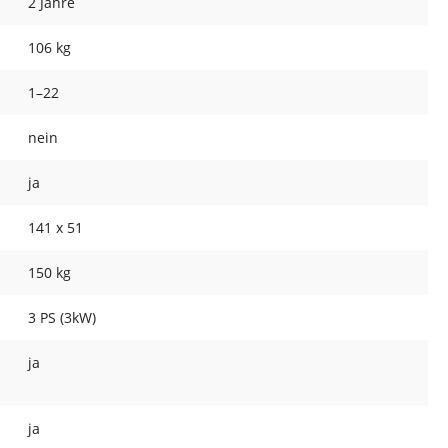
2 Jahre
106 kg
1–22
nein
ja
141 x 51
150 kg
3 PS (3kW)
ja
ja