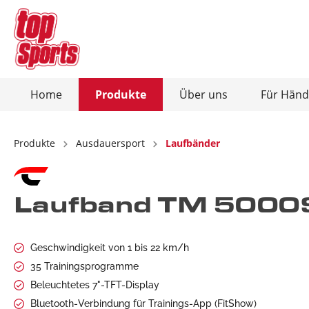
Home
Produkte
Über uns
Für Händ
Zur Kategorie Produkte
Zur Kategorie Über uns
Produkte
Ausdauersport
Laufbänder
Ausdauersport
Christopeit-Connect-App
Kraftsp
Laufband TM 5000
Heimtrainer / Ergometer
Kraft
Crosstrainer / Ergometer
Hant
Laufbänder
Bauc
Geschwindigkeit von 1 bis 22 km/h
35 Trainingsprogramme
Rudergeräte
Hant
Beleuchtetes 7"-TFT-Display
Vibrationsplatten
Total
Bluetooth-Verbindung für Trainings-App (FitShow)