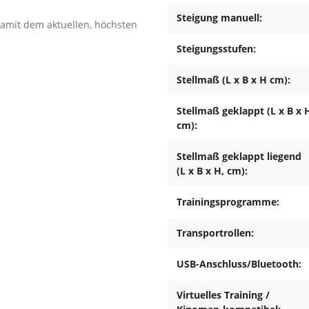
Steigung manuell:
amit dem aktuellen, höchsten
 nachfolgenden Grundsätze
Steigungsstufen:
d nur die, für den Aufbau
Stellmaß (L x B x H cm):
en, gerätespezifischen
ollständigkeit der Lieferung
Stellmaß geklappt (L x B x 
ieferumfanges anhand der
cm):
ll eintreten, holen Sie sich
vice.
Stellmaß geklappt liegend
 (alle 1-2 Monate) den festen
(L x B x H, cm):
n prüfen, damit der sichere
Defekte Einzelteile müssen
Trainingsprogramme:
enfalls das Gerät bis zur
Transportrollen:
 es vor Feuchtigkeit und
nete Maßnahmen am Boden
USB-Anschluss/Bluetooth:
esehene, justierbare Teile
 und Nässe ist auszuschließen.
Virtuelles Training /
erschmutzungen und ähnliches