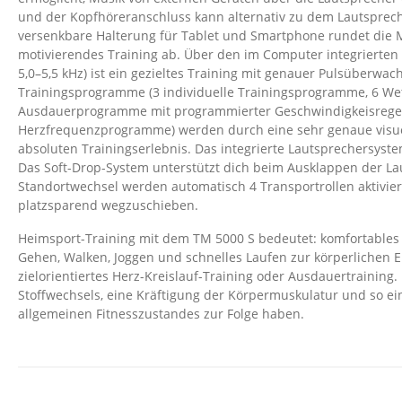
und der Kopfhöreranschluss kann alternativ zu dem Lautsprec
versenkbare Halterung für Tablet und Smartphone rundet die M
motivierendes Training ab. Über den im Computer integrierten
5,0–5,5 kHz) ist ein gezieltes Training mit genauer Pulsüberwac
Trainingsprogramme (3 individuelle Trainingsprogramme, 6 W
Ausdauerprogramme mit programmierter Geschwindigkeisregel
Herzfrequenzprogramme) werden durch eine sehr genaue visue
absoluten Trainingserlebnis. Das integrierte Lautsprechersyst
Das Soft-Drop-System unterstützt dich beim Ausklappen der L
Standortwechsel werden automatisch 4 Transportrollen aktivier
platzsparend wegzuschieben.
Heimsport-Training mit dem TM 5000 S bedeutet: komfortable
Gehen, Walken, Joggen und schnelles Laufen zur körperlichen 
zielorientiertes Herz-Kreislauf-Training oder Ausdauertraining
Stoffwechsels, eine Kräftigung der Körpermuskulatur und so e
allgemeinen Fitnesszustandes zur Folge haben.