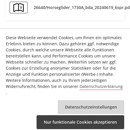
26640/Horseglider_1730A_bda_20240619_6spr.pd
Sicherheitshinweise
Diese Webseite verwendet Cookies, um Ihnen ein optimales
Erlebnis bieten zu können. Dazu gehören ggf. notwendige
1. Das Gerät genau nach der Montageanleitung aufbauen
Cookies, durch welche unsere Webseite alle Funktionen
und nur die, für den Aufbau des Gerätes beigefügten,
bereitstellen kann, und Performance Cookies um unsere
gerätespezifischen Einzelteile verwenden. Vor dem
Webseite schneller zu machen. Weiterhin setzen wir ggf.
eigentlichen Aufbau die Vollständigkeit der Lieferung
Cookies zur Erstellung anonymer Statistiken oder für die
Weitere Sicherheitshinweise
anhand des Lieferscheins und die Vollständigkeit der
Anzeige und Funktion personalisierter (Werbe-) Inhalte.
Kartonverpackung anhand der Montageschritte der
Technische Details
Weitere Informationen, auch zu Ihrem jederzeitigen
Montage- und Bedienungsanleitung kontrollieren.
Widerrufsrecht, finden Sie in unserer
Datenschutzerklärung
Zusatzinformation
Top-Sports Gilles GmbH
.
2. Vor der ersten Benutzung und in regelmäßigen
Hersteller:
Abständen den festen Sitz aller Schrauben, Muttern und
Datenschutzeinstellungen
sonstigen Verbindungen prüfen, damit der sichere
Zusatzinformation Marke:
Christopeit Sport
Betriebszustand des Trainingsgerätes gewährleistet ist.
Germany®
Nur funktionale Cookies akzeptieren
3. Das Gerät an einem trockenen, ebenen Ort aufstellen und