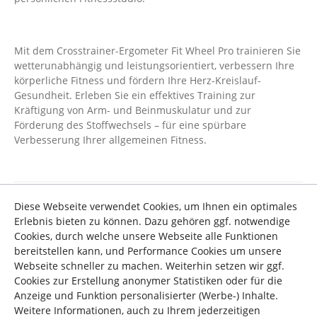
Mit dem Crosstrainer-Ergometer Fit Wheel Pro trainieren Sie
wetterunabhängig und leistungsorientiert, verbessern Ihre
körperliche Fitness und fördern Ihre Herz-Kreislauf-
Gesundheit. Erleben Sie ein effektives Training zur
Kräftigung von Arm- und Beinmuskulatur und zur
Förderung des Stoffwechsels – für eine spürbare
Verbesserung Ihrer allgemeinen Fitness.
Diese Webseite verwendet Cookies, um Ihnen ein optimales
Information zur Produktsicherheit &
Erlebnis bieten zu können. Dazu gehören ggf. notwendige
Downloads "Ellipsentrainer Fit Wheel Pro"
Cookies, durch welche unsere Webseite alle Funktionen
Angaben zur
bereitstellen kann, und Performance Cookies um unsere
Produktsicherheit
Webseite schneller zu machen. Weiterhin setzen wir ggf.
Hersteller: Top-Sports
Cookies zur Erstellung anonymer Statistiken oder für die
Gilles GmbH
Anzeige und Funktion personalisierter (Werbe-) Inhalte.
Weitere Informationen, auch zu Ihrem jederzeitigen